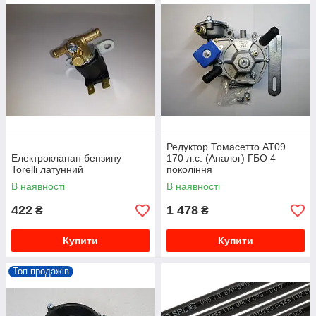
Редуктор Томасетто АТ09
Електроклапан бензину
170 л.с. (Аналог) ГБО 4
Torelli латунний
покоління
В наявності
В наявності
422
1 478
₴
₴
Купити
Купити
Топ продажів