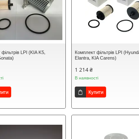
фільтрів LPI (KIA K5,
Комплект фільтрів LPI (Hyund
Sonata)
Elantra, KIA Carens)
1 214 ₴
ті
В наявності
пити
Купити