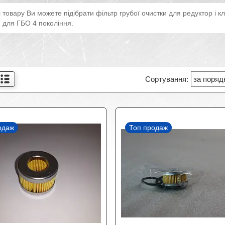
пі товару Ви можете підібрати фільтр грубої очистки для редуктор і к
для ГБО 4 покоління.
одаж
Топ продаж