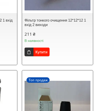
2 1 вхід
Фільтр тонкого очищення 12*12*12 1
вхід 2 виходи
211 ₴
В наявності
Купити
Топ продаж