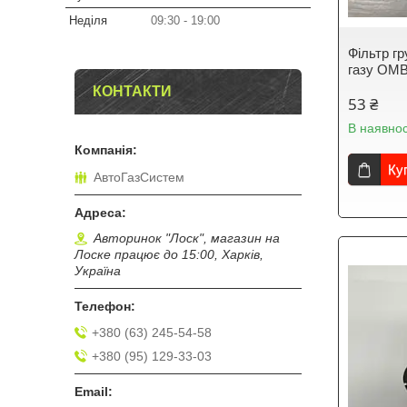
Неділя
09:30
19:00
Фільтр г
газу OM
КОНТАКТИ
53 ₴
В наявнос
Ку
АвтоГазСистем
Авторинок "Лоск", магазин на
Лоске працює до 15:00, Харків,
Україна
+380 (63) 245-54-58
+380 (95) 129-33-03