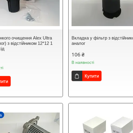
нкого очищення Alex Ultra
Вкладка у фільтр з відстійник
ог) з відстійником 12*12 1
аналог
хід
106 ₴
В наявності
ті
Купити
пити
а