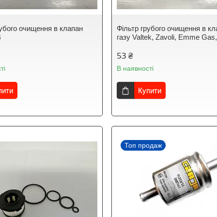
рубого очищення в клапан
Фільтр грубого очищення в кл
B
газу Valtek, Zavoli, Emme Gas,
53 ₴
ті
В наявності
пити
Купити
Топ продаж