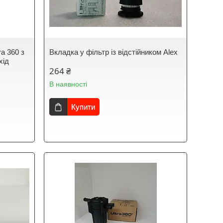
ra 360 з
Вкладка у фільтр із відстійником Alex
хід
264 ₴
В наявності
Купити