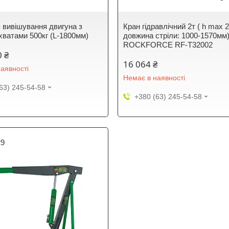
 вивішування двигуна з
Кран гідравлічний 2т ( h max 
хватами 500кг (L-1800мм)
довжина стріли: 1000-1570мм
ROCKFORCE RF-T32002
0 ₴
16 064 ₴
аявності
Немає в наявності
63) 245-54-58
+380 (63) 245-54-58
29