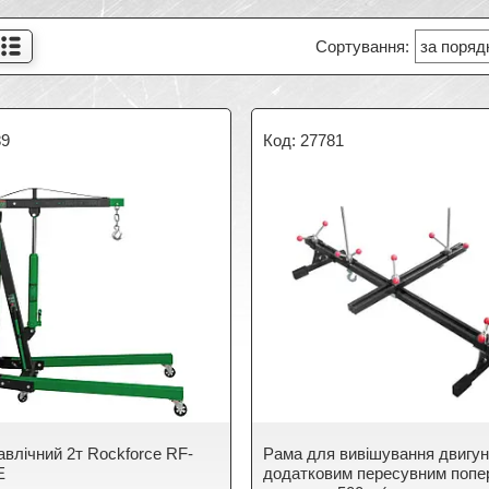
89
27781
авлічний 2т Rockforce RF-
Рама для вивішування двигун
E
додатковим пересувним попе