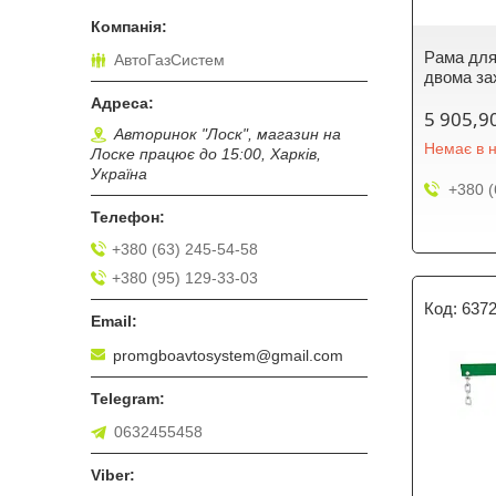
Рама для
АвтоГазСистем
двома за
5 905,9
Авторинок "Лоск", магазин на
Немає в н
Лоске працює до 15:00, Харків,
Україна
+380 (
+380 (63) 245-54-58
+380 (95) 129-33-03
637
promgboavtosystem@gmail.com
0632455458