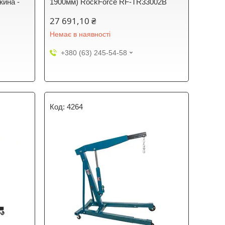
жина -
1900мм) RockForce RF-TR33002B
6
27 691,10 ₴
Немає в наявності
+380 (63) 245-54-58
4264