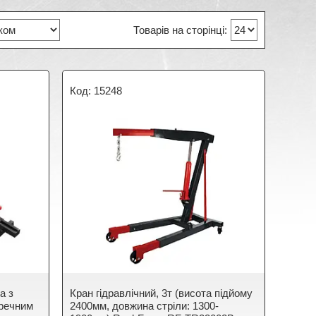
15248
а з
Кран гідравлічний, 3т (висота підйому
речним
2400мм, довжина стріли: 1300-