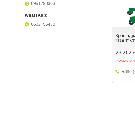
0951293303
0632455458
Кран гідр
TRA3050
23 262 
Немає в н
+380 (