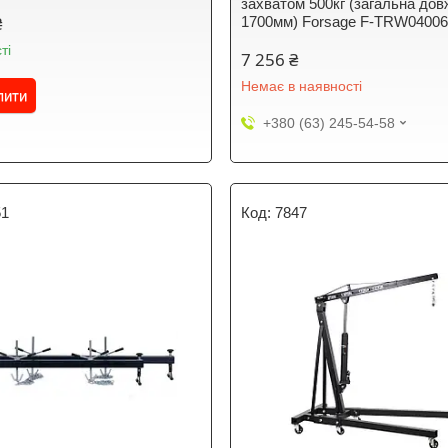
захватом 500кг (загальна дов
₴
1700мм) Forsage F-TRW0400
ті
7 256 ₴
Немає в наявності
пити
+380 (63) 245-54-58
51
7847