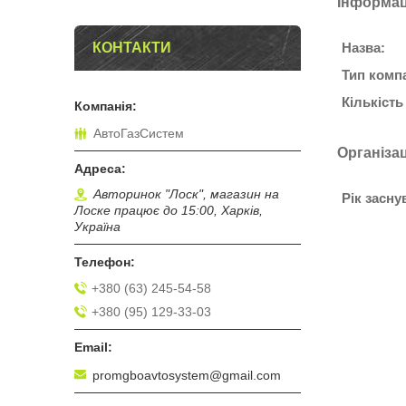
Інформац
КОНТАКТИ
Назва:
Тип компа
Кількість
АвтоГазСистем
Організа
Авторинок "Лоск", магазин на
Рік засну
Лоске працює до 15:00, Харків,
Україна
+380 (63) 245-54-58
+380 (95) 129-33-03
promgboavtosystem@gmail.com