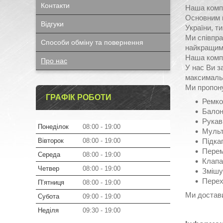
Контакти
Наша компа
Основним н
Відгуки
України, т
Ми співпр
Способи обміну та повернення
найкращим 
Наша компа
Про нас
У нас Ви з
максимальн
Ми пропону
ГРАФІК РОБОТИ
Ремко
Балон
Рукав
Понеділок
08:00
19:00
Мульт
Вівторок
08:00
19:00
Підка
Перем
Середа
08:00
19:00
Клапа
Четвер
08:00
19:00
Змішу
Перех
Пʼятниця
08:00
19:00
Ми достави
Субота
09:00
19:00
Неділя
09:30
19:00