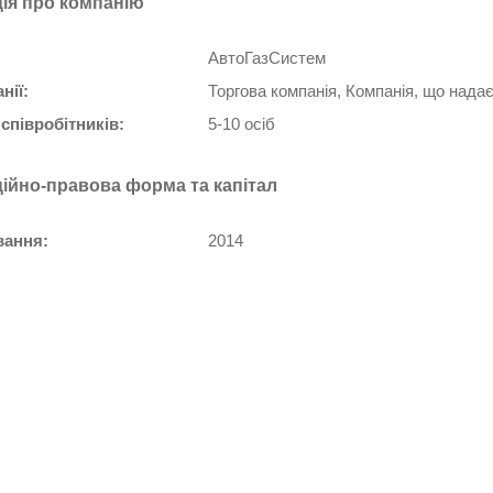
ія про компанію
АвтоГазСистем
нії:
Торгова компанія, Компанія, що нада
 співробітників:
5-10 осіб
ційно-правова форма та капітал
вання:
2014