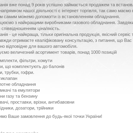
нія вже понад 9 років успішно займається продажем та встано
апрямком нашої діяльності є інтернет торгівля, так само маємо 
им самим можемо допомогти із встановленням обладнання.
ацюємо з найкращими виробниками газового обладнання. Завдяк
співвідношенням ціна/якість.
нія - це найкраща, тільки оригінальна продукція, якісний сервіс 
авжди отримаєте кваліфіковану консультацію, з питання, що Вас ц
о відповідне для вашого автомобіля.
ємо величезний асортимент товарів, понад 1000 позицій
мплекти, фільтри, хомути
и, що комплектують до балонів
и, трубки, гофри.
иклапан
потне обладнання
икачі та емулятори
ни газу та бензину
вачі, проставки, врізки, антибавовни
ідники, дозатори, трійники
мо Ваше замовлення до будь-якої точки України!