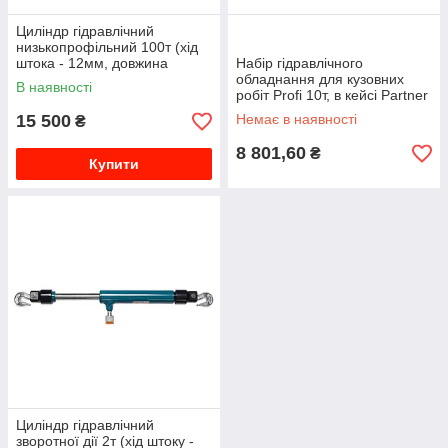
Циліндр гідравлічний
низькопрофільний 100т (хід
штока - 12мм, довжина
Набір гідравлічного
загальна - 85мм, тиск 740
обладнання для кузовних
В наявності
bar) Forsage F-1409-1
робіт Profi 10т, в кейсі Partner
PA-ZX0201C(PA-0010)
15 500
Немає в наявності
₴
8 801,60
₴
Купити
Циліндр гідравлічний
зворотної дії 2т (хід штоку -