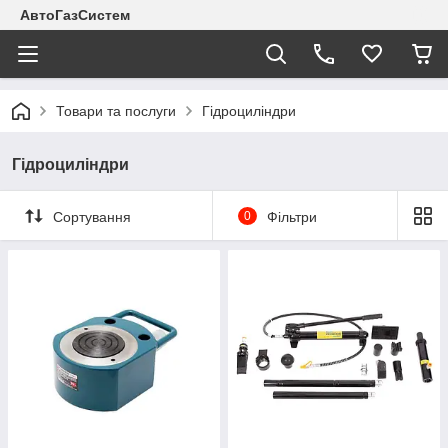
АвтоГазСистем
Товари та послуги
Гідроциліндри
Гідроциліндри
Сортування
0
Фільтри