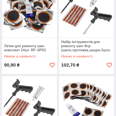
Набір інструментів для
Латки для ремонту шин
ремонту шин 8пр.
комплект 24шт. RF-SP03
(шило,протяжка,шнури-5шт,к
лей), в блістері Forsage F-
Немає в наявності
Немає в наявності
STK-28
90,90
102,70
₴
₴