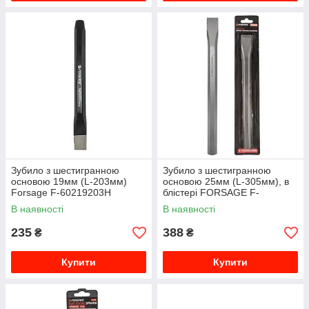
Зубило з шестигранною
Зубило з шестигранною
основою 19мм (L-203мм)
основою 25мм (L-305мм), в
Forsage F-60219203H
блістері FORSAGE F-
60225305
В наявності
В наявності
235
388
₴
₴
Купити
Купити