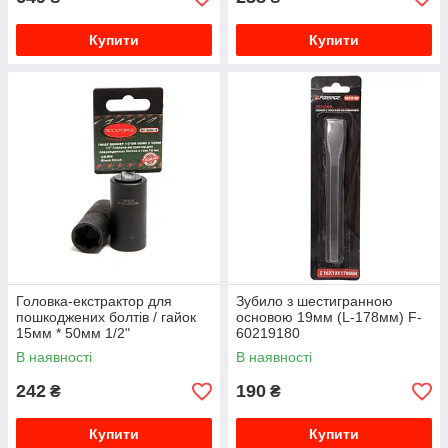
Купити
Купити
Головка-екстрактор для
Зубило з шестигранною
пошкоджених болтів / гайок
основою 19мм (L-178мм) F-
15мм * 50мм 1/2"
60219180
ROCKFORCE RF-90615
В наявності
В наявності
242
190
₴
₴
Купити
Купити