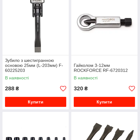
Зубило з шестигранною
основою 25мм (L-203мм) F-
Гайколом 3-12мм
60225203
ROCKFORCE RF-6720312
В наявності
В наявності
288
320
₴
₴
Купити
Купити