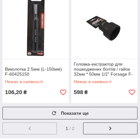
Головка-екстрактор для
Виколотка 2.5мм (L-150мм)
пошкоджених болтів / гайок
F-60425150
32мм * 50мм 1/2" Forsage F-
90632
Немає в наявності
Немає в наявності
106,20
598
₴
₴
Показати ще
1
/ 2