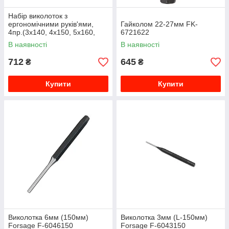
Набір виколоток з
ергономічними руків'ями,
Гайколом 22-27мм FK-
4пр.(3х140, 4х150, 5х160,
6721622
6х180мм) ROCKFORCE RF-
В наявності
В наявності
6049
712
645
₴
₴
Купити
Купити
Виколотка 6мм (150мм)
Виколотка 3мм (L-150мм)
Forsage F-6046150
Forsage F-6043150