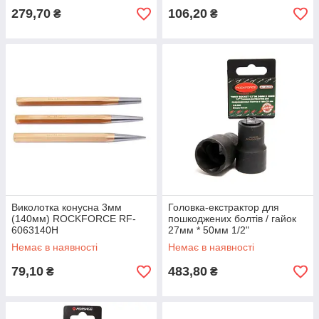
279,70
106,20
₴
₴
Виколотка конусна 3мм
Головка-екстрактор для
(140мм) ROCKFORCE RF-
пошкоджених болтів / гайок
6063140H
27мм * 50мм 1/2"
ROCKFORCE RF-90627
Немає в наявності
Немає в наявності
79,10
483,80
₴
₴