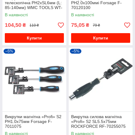
телескопічна PH2хSL6мм (L:
PH2.0х100ммі Forsage F-
85-140мм) WMC TOOLS WT-
70120100
711A180
В наявності
В наявності
104,50
75,05
₴
₴
110 ₴
79 ₴
Купити
Купити
–5%
–5%
Викрутки магнітна «Profi» S2
Викрутка силова магнітна
PH1.0х75мм Forsage F-
«Profi» S2 SL5.5х75мм
7011075
ROCKFORCE RF-70255075
В наявності
В наявності