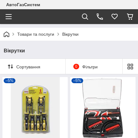
АвтоГазСистем
Товари та послуги
Вікрутки
Вікрутки
Сортування
0
Фільтри
–5%
–5%