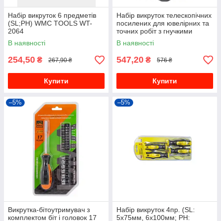
Набір викруток 6 предметів
Набір викруток телескопічних
(SL;PH) WMC TOOLS WT-
посилених для ювелірних та
2064
точних робіт з гнучкими
подовжувачами та
В наявності
В наявності
комплектом біт 22 предметів
у
254,50
547,20
₴
₴
267,90 ₴
576 ₴
Купити
Купити
–5%
–5%
Викрутка-бітоутримувач з
Набір викруток 4пр. (SL:
комплектом біт і головок 17
5х75мм, 6х100мм; PH: