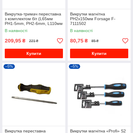
Викрутка-тримач переставна
Викрутки магнітна
з комплектом біт (L65мм
PH2х150мм Forsage F-
PH1-5mm, PH2-6mm, L110мм
7111502
PH1-5mm, PH2-PH2mm,
В наявності
В наявності
L127, PH2, 6mm) 7 предметів
на
209,95
80,75
₴
₴
221 ₴
85 ₴
Купити
Купити
–5%
–5%
Викрутка переставна
Викрутки магнітна «Profi» S2