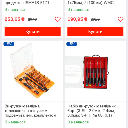
предметів ISMA IS-5171
1х75мм, 2х100мм) WMC
TOOLS WT-7004A
В наявності
В наявності
253,65
190,95
₴
₴
267 ₴
201 ₴
Купити
Купити
–5%
–5%
Викрутка ювелірна
Набір викруток ювелірних
телескопічна з гнучким
6пр. (3-SL: 2.0мм, 2.4мм,
подовжувачем, комплектом
3.0мм; 3-PH: № 00, 0,1)
біт і головок (45пр.)
ROCKFORCE RF-2066
В наявності
В наявності
BaumAuto BM-30313145