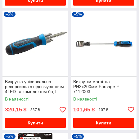
Купити
Купити
–5%
–5%
Викрутка універсальна
Викрутки магнітна
реверсивна з підсвічуванням
PH3х200мм Forsage F-
4LED та комплектом біт, L-
7112003
250мм (PH1, PH2, PZ2, SL5,
В наявності
В наявності
SL6), у блістері Forsage
320,15
101,65
₴
₴
337 ₴
107 ₴
Купити
Купити
–5%
–5%