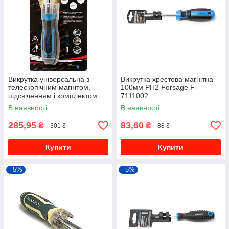
Викрутка універсальна з
Викрутка хрестова магнітна
телескопічним магнітом,
100мм PH2 Forsage F-
підсвіченням і комплектом
7111002
біт, L-210мм (PH1, PH2, PZ2,
В наявності
В наявності
SL5, SL6), в блистере
285,95
83,60
₴
₴
301 ₴
88 ₴
Купити
Купити
–5%
–5%