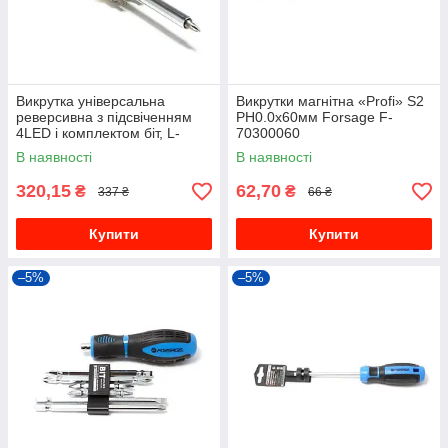
Викрутка універсальна
Викрутки магнітна «Profi» S2
реверсивна з підсвіченням
PH0.0х60мм Forsage F-
4LED і комплектом біт, L-
70300060
250мм (PH1, PH2, PZ2, SL5,
В наявності
В наявності
SL6) ROCKFORCE RF-
303854
320,15
62,70
₴
₴
337 ₴
66 ₴
Купити
Купити
–5%
–5%