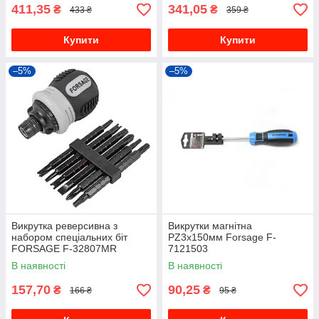
411,35
341,05
₴
₴
433 ₴
359 ₴
Купити
Купити
–5%
–5%
Викрутка реверсивна з
Викрутки магнітна
набором спеціальних біт
PZ3х150мм Forsage F-
FORSAGE F-32807MR
7121503
В наявності
В наявності
157,70
90,25
₴
₴
166 ₴
95 ₴