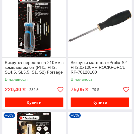
Викрутка переставна 210мм з
Викрутки магнітна «Profi» S2
комплектом біт (PH1, PH2,
PH2.0х100мм ROCKFORCE
SL4.5, SL5.5, S1, S2) Forsage
RF-70120100
F-303863
В наявності
В наявності
220,40
75,05
₴
₴
232 ₴
79 ₴
Купити
Купити
–5%
–5%