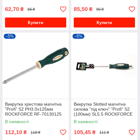
62,70
85,50
₴
₴
66 ₴
90 ₴
Купити
Купити
–5%
–5%
Викрутка хрестова магнітна
Викрутка Slotted магнітна
"Profi" S2 PH3.0х125мм
силова "під ключ" "Profi" S2
ROCKFORCE RF-70130125
(100мм) SL5.5 ROCKFORCE
RF-70255100
В наявності
В наявності
112,10
105,45
₴
₴
118 ₴
111 ₴