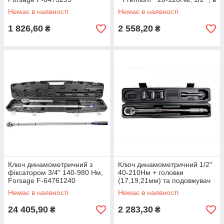
пластиковому кейсі
Немає в наявності
Немає в наявності
ROCKFORCE RF-6474525
1 826,60
2 558,20
₴
₴
Ключ динамометричний з
Ключ динамометричний 1/2"
фіксатором 3/4" 140-980 Нм,
40-210Нм + головки
Forsage F-64761240
(17,19,21мм) та подовжувач
(125мм) ROCKFORCE RF-
Немає в наявності
Немає в наявності
6474470A
24 405,90
2 283,30
₴
₴