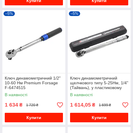
Купити
Купити
–5%
–5%
Ключ динамометричний 1/2"
Ключ динамометричний
10-60 Нм Premium Forsage
щелчкового типу 5-25Нм, 1/4"
F-6474515
(Тайвань), у пластиковому
футлярі Forsage F-6472270
В наявності
В наявності
1 634
1 614,05
₴
₴
1 720 ₴
1 699 ₴
Купити
Купити