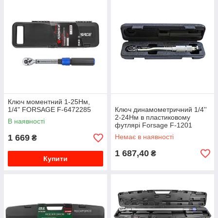
Ключ моментний 1-25Нм,
1/4" FORSAGE F-6472285
Ключ динамометричний 1/4''
2-24Нм в пластиковому
В наявності
футлярі Forsage F-1201
1 669
Немає в наявності
₴
1 687,40
₴
Купити