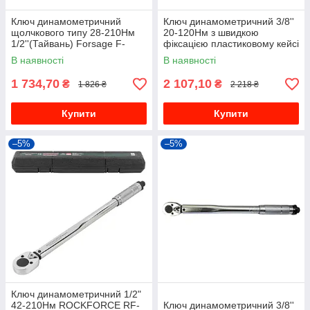
Ключ динамометричний
Ключ динамометричний 3/8''
щолчкового типу 28-210Нм
20-120Нм з швидкою
1/2''(Тайвань) Forsage F-
фіксацією пластиковому кейсі
6474470T
Forsage F-6473390
В наявності
В наявності
1 734,70
2 107,10
₴
₴
1 826 ₴
2 218 ₴
Купити
Купити
–5%
–5%
Ключ динамометричний 1/2"
42-210Нм ROCKFORCE RF-
Ключ динамометричний 3/8''