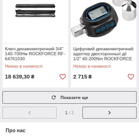
Ключ динамометричний 3/4"
Цифpoвий динaмoмeтpичний
140-700Нм ROCKFORCE RF-
aдaптep двocтopoнньoї дії
64761030
1/2" 40-200Nm ROCKFORCE
RF-MT-1-240
Немає в наявності
Немає в наявності
18 639,30
2 715
₴
₴
Показати ще
1
/ 2
Про нас