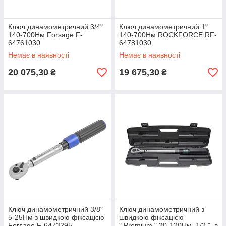
Ключ динамометричний 3/4"
Ключ динамометричний 1"
140-700Нм Forsage F-
140-700Нм ROCKFORCE RF-
64761030
64781030
Немає в наявності
Немає в наявності
20 075,30
19 675,30
₴
₴
Ключ динамометричний 3/8"
Ключ динамометричний з
5-25Нм з швидкою фіксацією
швидкою фіксацією
Forsage F-6473295
" Premium " 20-120Нм, 1/2 ", в