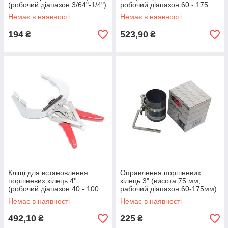
(робочий діапазон 3/64"-1/4")
робочий діапазон 60 - 175
Forsage F-62002
мм) ROCKFORCE RF-
Немає в наявності
Немає в наявності
6206175
194
523,90
₴
₴
Кліщі для встановлення
Оправлення поршневих
поршневих кілець 4''
кілець 3" (висота 75 мм,
(робочий діапазон 40 - 100
рабочий діапазон 60-175мм)
мм) Forsage F-62301(F-
ROCKFORCE RF-6203175
Немає в наявності
Немає в наявності
04A1006)
492,10
225
₴
₴