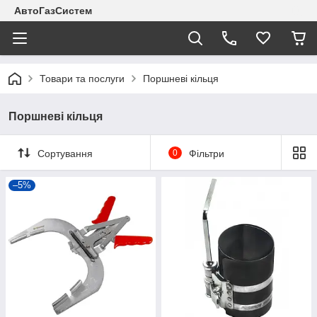
АвтоГазСистем
Товари та послуги
Поршневі кільця
Поршневі кільця
Сортування
0
Фільтри
–5%