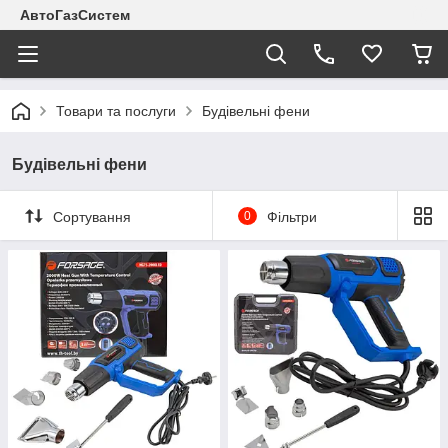
АвтоГазСистем
Товари та послуги
Будівельні фени
Будівельні фени
Сортування
0
Фільтри