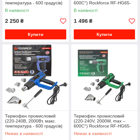
температура - 600 градусів)
600С°) Rockforce RF-HG65-
Forsage F-HG60-2000LCD
2000LED
В наявності
В наявності
2 250
1 496
₴
₴
Купити
Купити
Термофен промисловий
Термофен промисловий
(220-240В, 2000Вт, макс.
(220-240V, 2000W, max –
температура - 600 градусів)
600С°) Rockforce RF-HG65-
FORSAGE F-HG65-2000LED
2000LED
Немає в наявності
Немає в наявності