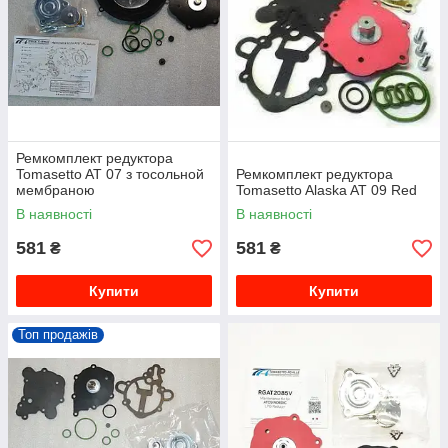
Ремкомплект редуктора
Tomasetto AT 07 з тосольной
Ремкомплект редуктора
мембраною
Tomasetto Alaska AT 09 Red
В наявності
В наявності
581
581
₴
₴
Купити
Купити
Топ продажів