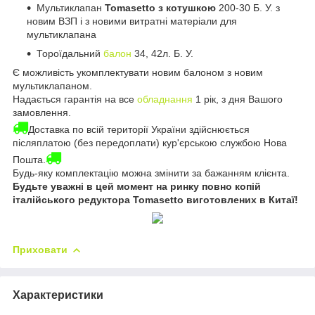
Мультиклапан
Tomasetto з котушкою
200-30 Б. У. з
новим ВЗП і з новими витратні матеріали для
мультиклапана
Тороїдальний
балон
34, 42л. Б. У.
Є можливість укомплектувати новим балоном з новим
мультиклапаном.
Надається гарантія на все
обладнання
1 рік, з дня Вашого
замовлення.
Доставка по всій території України здійснюється
післяплатою (без передоплати) кур'єрською службою Нова
Пошта.
Будь-яку комплектацію можна змінити за бажанням клієнта.
Будьте уважні в цей момент на ринку повно копій
італійського редуктора Tomasetto виготовлених в Китаї!
Приховати
Характеристики