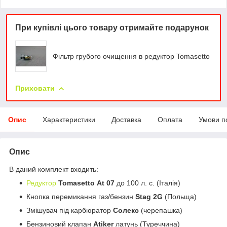
При купівлі цього товару отримайте подарунок
Фільтр грубого очищення в редуктор Tomasetto
Приховати
Опис
Характеристики
Доставка
Оплата
Умови п
Опис
В даний комплект входить:
Редуктор
Tomasetto
At 07
до 100 л. с. (Італія)
Кнопка перемикання газ/бензин
Stag 2G
(Польща)
Змішувач під карбюратор
Солекс
(черепашка)
Бензиновий клапан
Atiker
латунь (Туреччина)