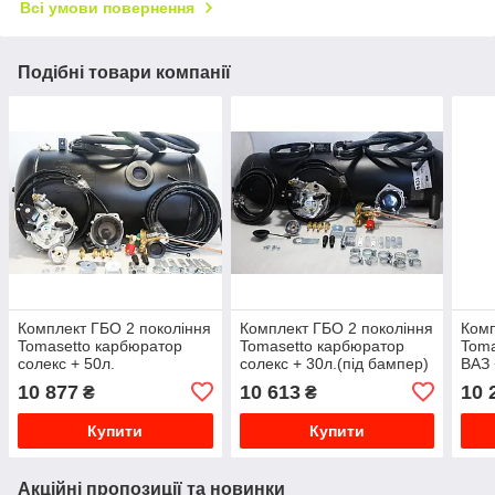
Всі умови повернення
Подібні товари компанії
Комплект ГБО 2 покоління
Комплект ГБО 2 покоління
Комп
Tomasetto карбюратор
Tomasetto карбюратор
Toma
солекс + 50л.
солекс + 30л.(під бампер)
ВАЗ 
10 877
10 613
10 
₴
₴
Купити
Купити
Акційні пропозиції та новинки