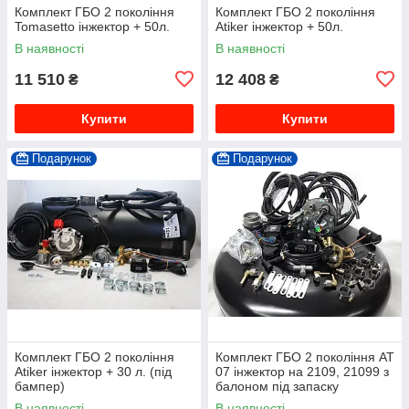
Комплект ГБО 2 покоління
Комплект ГБО 2 покоління
Tomasetto інжектор + 50л.
Atiker інжектор + 50л.
В наявності
В наявності
11 510
12 408
₴
₴
Купити
Купити
Подарунок
Подарунок
Комплект ГБО 2 покоління
Комплект ГБО 2 покоління АТ
Atiker інжектор + 30 л. (під
07 інжектор на 2109, 21099 з
бампер)
балоном під запаску
В наявності
В наявності