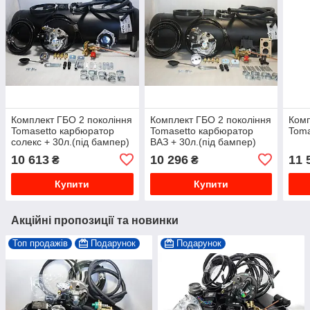
Комплект ГБО 2 покоління
Комплект ГБО 2 покоління
Комп
Tomasetto карбюратор
Tomasetto карбюратор
Toma
солекс + 30л.(під бампер)
ВАЗ + 30л.(під бампер)
10 613
10 296
11 
₴
₴
Купити
Купити
Акційні пропозиції та новинки
Топ продажів
Подарунок
Подарунок