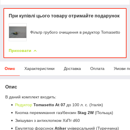
При купівлі цього товару отримайте подарунок
Фільтр грубого очищення в редуктор Tomasetto
Приховати
Опис
Характеристики
Доставка
Оплата
Умови п
Опис
В даний комплект входить:
Редуктор
Tomasetto At 07
до 100 л. с. (Італія)
Кнопка перемикання газ/бензин
Stag 2W
(Польща)
Змішувач з антихлопком ХзПт d60
Емулятор форсунок
Atiker
універсальний (Туреччина)