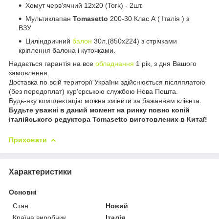
Хомут черв'ячний 12х20 (Tork) - 2шт.
Мультиклапан
Tomasetto
200-30 Клас А ( Італія ) з
ВЗУ
Циліндричний
балон
30л.(850х224) з стрічками
кріплення балона і куточками.
Надається гарантія на все
обладнання
1 рік, з дня Вашого
замовлення.
Доставка по всій території України здійснюється післяплатою
(без передоплат) кур'єрською службою Нова Пошта.
Будь-яку комплектацію можна змінити за бажанням клієнта.
Будьте уважні в даний момент на ринку повно копій
італійського редуктора Tomasetto виготовлених в Китаї!
Приховати
Характеристики
Основні
Стан
Новий
Країна виробник
Італія