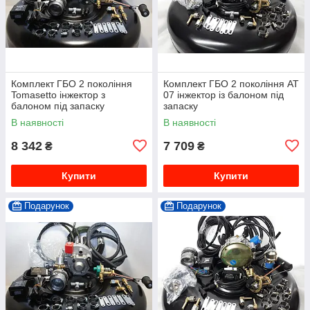
Комплект ГБО 2 покоління
Комплект ГБО 2 покоління АТ
Tomasetto інжектор з
07 інжектор із балоном під
балоном під запаску
запаску
В наявності
В наявності
8 342
7 709
₴
₴
Купити
Купити
Подарунок
Подарунок