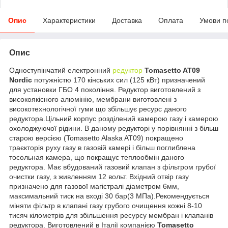
Опис
Характеристики
Доставка
Оплата
Умови п
Опис
Одноступінчатий електронний
редуктор
Tomasetto AT09
Nordic
потужністю 170 кінських сил (125 кВт) призначений
для установки ГБО 4 покоління. Редуктор виготовлений з
високоякісного алюмінію, мембрани виготовлені з
високотехнологічної гуми що збільшує ресурс даного
редуктора.Цільний корпус розділений камерою газу і камерою
охолоджуючої рідини. В даному редукторі у порівнянні з більш
старою версією (Tomasetto Alaska AT09) покращено
траєкторія руху газу в газовій камері і більш поглиблена
тосольная камера, що покращує теплообмін даного
редуктора. Має вбудований газовий клапан з фільтром грубої
очистки газу, з живленням 12 вольт. Вхідний отвір газу
призначено для газової магістралі діаметром 6мм,
максимальний тиск на вході 30 бар(3 МПа).Рекомендується
міняти фільтр в клапані газу грубого очищення кожні 8-10
тисяч кілометрів для збільшення ресурсу мембран і клапанів
редуктора. Виготовлений в Італії компанією
Tomasetto