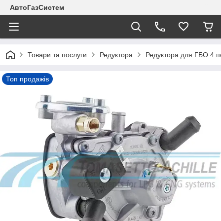
АвтоГазСистем
Товари та послуги
Редуктора
Редуктора для ГБО 4 п
Топ продажів