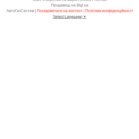
Продавець на Bigl.ua
АвтоГазСистем |
Поскаржитися на контент
|
Політика конфіденційності
Select Language
▼