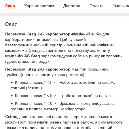
Опис
Характеристики
Доставка
Оплата
Умови п
Опис
Перемикач
Stag 2-G карбюратор
-відмінний вибір для
карбюраторних автомобілів. Цей сучасний
багатофункціональний пристрій оснащений найновішими
мікросхеми. Змішувач виготовлено польську знамениту
компанію
AC Stag
зарекомендував себе на ринку як хороший
і довготривалий продукт.
Перемикач
Stag 2-G карбюратор
має три позиційний
тумблер(працює кнопки у трьох режимах)
Кнопка в позиції < I > - Робота автомобіля на своєму
топливі (бензин)
Кнопка в позиції < II > — робота автомобіля на газі
Кнопка в позиції < 0 > - Зріжемо в якому відбувається
згоряння палива в камері карбюратора
Світлодіоди встановлені на панелі перемикача не мають
можливості показувати рівень палива в балоні, а сигналізують
тільки вид палива на якому працює автомобіль, зелений-