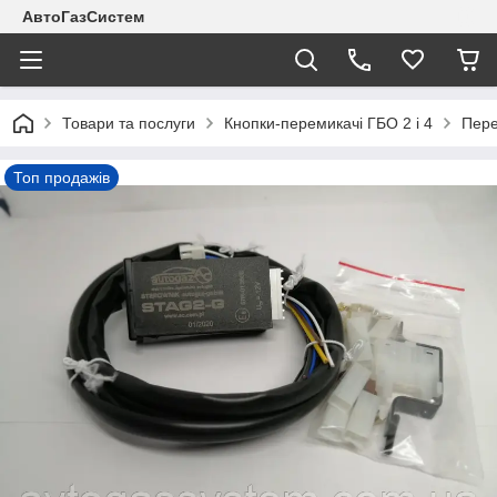
АвтоГазСистем
Товари та послуги
Кнопки-перемикачі ГБО 2 і 4
Пере
Топ продажів