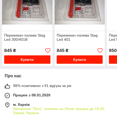
Перемикач палива Stag
Перемикач палива Stag
Пере
Led 300/401B
Led 401
Led 
845
845
950
₴
₴
Купити
Купити
Про нас
98% позитивних з 91 відгука за рік
Працює з 08.01.2020
м. Харків
Авторинок "Лоск", магазин на Лоске працює до 15:00,
Харків, Україна