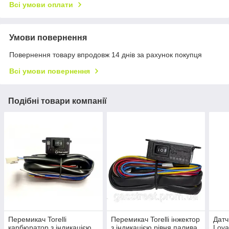
Всі умови оплати
Умови повернення
Повернення товару впродовж 14 днів за рахунок покупця
Всі умови повернення
Подібні товари компанії
Перемикач Torelli
Перемикач Torelli інжектор
Датч
карбюратор з індикацією
з індикацією рівня палива
Lova