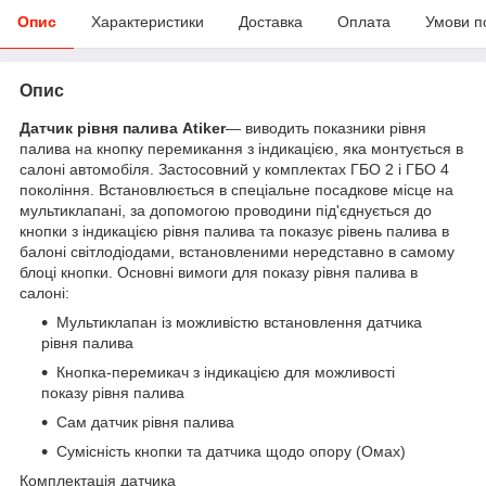
Опис
Характеристики
Доставка
Оплата
Умови п
Опис
Датчик рівня палива Atiker
— виводить показники рівня
палива на кнопку перемикання з індикацією, яка монтується в
салоні автомобіля. Застосовний у комплектах ГБО 2 і ГБО 4
покоління. Встановлюється в спеціальне посадкове місце на
мультиклапані, за допомогою проводини під'єднується до
кнопки з індикацією рівня палива та показує рівень палива в
балоні світлодіодами, встановленими нередставно в самому
блоці кнопки. Основні вимоги для показу рівня палива в
салоні:
Мультиклапан із можливістю встановлення датчика
рівня палива
Кнопка-перемикач з індикацією для можливості
показу рівня палива
Сам датчик рівня палива
Сумісність кнопки та датчика щодо опору (Омах)
Комплектація датчика