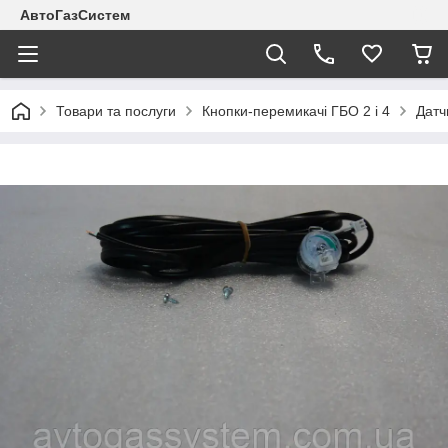
АвтоГазСистем
Товари та послуги
Кнопки-перемикачі ГБО 2 і 4
Датч