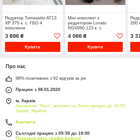
Редуктор Tomasetto AT13
Міні комплект з
Реду
XP 375 к. с. ГБО 4
редуктором Lovato
200 
покоління
RGV090 123 к. с.
вакуумний ГБО 2
3 696
4 066
3 3
₴
₴
покоління
Купити
Купити
Про нас
98% позитивних з 92 відгуків за рік
Працює з 08.01.2020
м. Харків
Авторинок "Лоск", магазин на Лоске працює до 15:00,
Харків, Україна
Контакти
Сьогодні працює з 09:30 до 19:00
Показати весь графік роботи