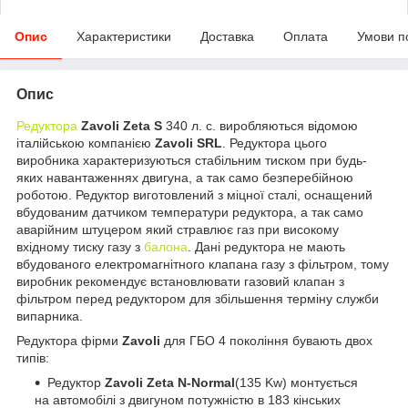
Опис
Характеристики
Доставка
Оплата
Умови п
Опис
Редуктора
Zavoli Zeta S
340 л. с. виробляються відомою
італійською компанією
Zavoli SRL
. Редуктора цього
виробника характеризуються стабільним тиском при будь-
яких навантаженнях двигуна, а так само безперебійною
роботою. Редуктор виготовлений з міцної сталі, оснащений
вбудованим датчиком температури редуктора, а так само
аварійним штуцером який стравлює газ при високому
вхідному тиску газу з
балона
. Дані редуктора не мають
вбудованого електромагнітного клапана газу з фільтром, тому
виробник рекомендує встановлювати газовий клапан з
фільтром перед редуктором для збільшення терміну служби
випарника.
Редуктора фірми
Zavoli
для ГБО 4 покоління бувають двох
типів:
Редуктор
Zavoli Zeta N-Normal
(135 Kw) монтується
на автомобілі з двигуном потужністю в 183 кінських