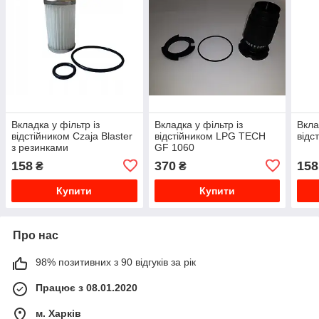
Вкладка у фільтр із
Вкладка у фільтр із
Вкла
відстійником Czaja Blaster
відстійником LPG TECH
відс
з резинками
GF 1060
158
370
158
₴
₴
Купити
Купити
Про нас
98% позитивних з 90 відгуків за рік
Працює з 08.01.2020
м. Харків