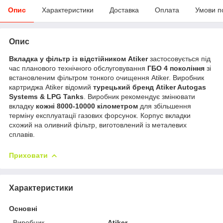
Опис
Характеристики
Доставка
Оплата
Умови п
Опис
Вкладка у фільтр із відстійником Atiker
застосовується під
час планового технічного обслуговування
ГБО 4 покоління
зі
встановленим фільтром тонкого очищення Atiker. Виробник
картриджа Atiker відомий
турецький бренд Atiker Autogas
Systems & LPG Tanks
. Виробник рекомендує змінювати
вкладку
кожні 8000-10000 кілометром
для збільшення
терміну експлуатації газових форсунок. Корпус вкладки
схожий на оливний фільтр, виготовлений із металевих
сплавів.
Приховати
Характеристики
Основні
Виробник
Atiker