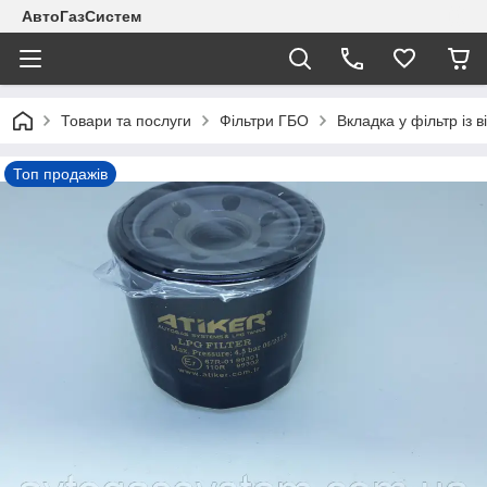
АвтоГазСистем
Товари та послуги
Фільтри ГБО
Вкладка у фільтр із в
Топ продажів