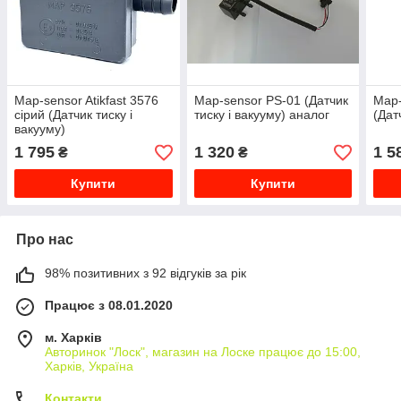
Map-sensor Atikfast 3576
Map-sensor PS-01 (Датчик
Map-
сірий (Датчик тиску і
тиску і вакууму) аналог
(Дат
вакууму)
1 795
1 320
1 5
₴
₴
Купити
Купити
Про нас
98% позитивних з 92 відгуків за рік
Працює з 08.01.2020
м. Харків
Авторинок "Лоск", магазин на Лоске працює до 15:00,
Харків, Україна
Контакти