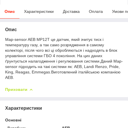
Опис
Характеристики
Доставка
Оплата
Умови п
Опис
Map-sensor AEB MP12T це датчик, який зчитує тиск і
температуру газу, а так само розрядження в самому
колекторі, після чого всі ці обробляються і надходять в блок
управління системи ГБО 4 покоління. На цих даних
ґрунтується налагодження і регулювання системи.Даний Map-
sensor підходить на такі системи як: AEB, Landi Renzo, Pride,
King, Reagas, Emmegas.Виготовлений італійською компанією
AEB.
Приховати
Характеристики
Основні
Виробник
AEB