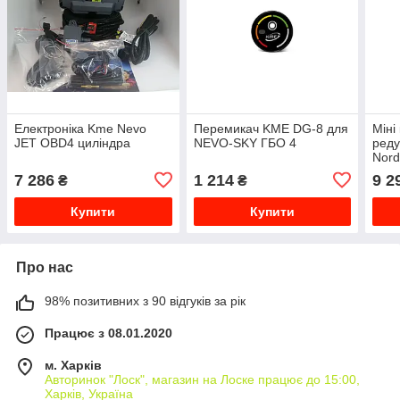
Електроніка Kme Nevo
Перемикач KME DG-8 для
Міні
JET OBD4 циліндра
NEVO-SKY ГБО 4
реду
Nord
7 286
1 214
9 2
₴
₴
Купити
Купити
Про нас
98% позитивних з 90 відгуків за рік
Працює з 08.01.2020
м. Харків
Авторинок "Лоск", магазин на Лоске працює до 15:00,
Харків, Україна