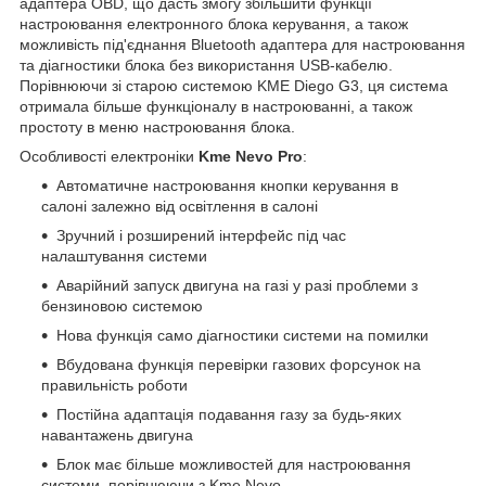
адаптера OBD, що дасть змогу збільшити функції
настроювання електронного блока керування, а також
можливість під'єднання Bluetooth адаптера для настроювання
та діагностики блока без використання USB-кабелю.
Порівнюючи зі старою системою KME Diego G3, ця система
отримала більше функціоналу в настроюванні, а також
простоту в меню настроювання блока.
Особливості електроніки
Kme Nevo Pro
:
Автоматичне настроювання кнопки керування в
салоні залежно від освітлення в салоні
Зручний і розширений інтерфейс під час
налаштування системи
Аварійний запуск двигуна на газі у разі проблеми з
бензиновою системою
Нова функція само діагностики системи на помилки
Вбудована функція перевірки газових форсунок на
правильність роботи
Постійна адаптація подавання газу за будь-яких
навантажень двигуна
Блок має більше можливостей для настроювання
системи, порівнюючи з Kme Nevo