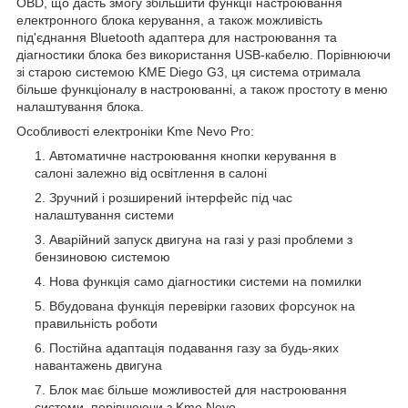
OBD, що дасть змогу збільшити функції настроювання
електронного блока керування, а також можливість
під'єднання Bluetooth адаптера для настроювання та
діагностики блока без використання USB-кабелю. Порівнюючи
зі старою системою KME Diego G3, ця система отримала
більше функціоналу в настроюванні, а також простоту в меню
налаштування блока.
Особливості електроніки Kme Nevo Pro:
Автоматичне настроювання кнопки керування в
салоні залежно від освітлення в салоні
Зручний і розширений інтерфейс під час
налаштування системи
Аварійний запуск двигуна на газі у разі проблеми з
бензиновою системою
Нова функція само діагностики системи на помилки
Вбудована функція перевірки газових форсунок на
правильність роботи
Постійна адаптація подавання газу за будь-яких
навантажень двигуна
Блок має більше можливостей для настроювання
системи, порівнюючи з Kme Nevo