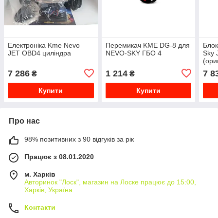
Електроніка Kme Nevo
Перемикач KME DG-8 для
Блок
JET OBD4 циліндра
NEVO-SKY ГБО 4
Sky 
(ори
7 286
1 214
7 8
₴
₴
Купити
Купити
Про нас
98% позитивних з 90 відгуків за рік
Працює з 08.01.2020
м. Харків
Авторинок "Лоск", магазин на Лоске працює до 15:00,
Харків, Україна
Контакти