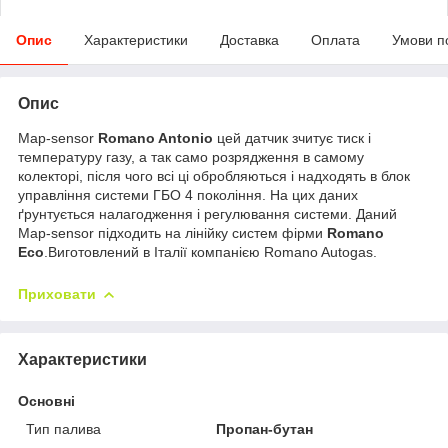
Опис
Характеристики
Доставка
Оплата
Умови п
Опис
Map-sensor
Romano Antonio
цей датчик зчитує тиск і
температуру газу, а так само розрядження в самому
колекторі, після чого всі ці обробляються і надходять в блок
управління системи ГБО 4 покоління. На цих даних
ґрунтується налагодження і регулювання системи. Даний
Map-sensor підходить на лінійку систем фірми
Romano
Eco
.Виготовлений в Італії компанією Romano Autogas.
Приховати
Характеристики
Основні
Тип палива
Пропан-бутан