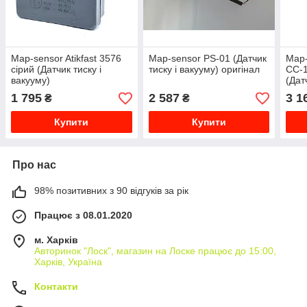
Map-sensor Atikfast 3576
Map-sensor PS-01 (Датчик
Map-
сірий (Датчик тиску і
тиску і вакууму) оригінал
CC-1
вакууму)
(Дат
1 795
2 587
3 1
₴
₴
Купити
Купити
Про нас
98% позитивних з 90 відгуків за рік
Працює з 08.01.2020
м. Харків
Авторинок "Лоск", магазин на Лоске працює до 15:00,
Харків, Україна
Контакти