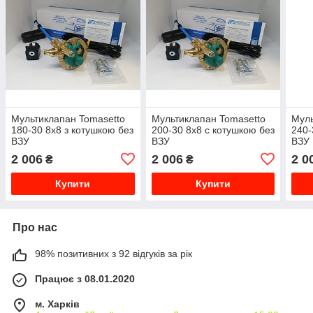
Мультиклапан Tomasetto
Мультиклапан Tomasetto
Муль
180-30 8х8 з котушкою без
200-30 8х8 c котушкою без
240-
ВЗУ
ВЗУ
ВЗУ
2 006
2 006
2 0
₴
₴
Купити
Купити
Про нас
98% позитивних з 92 відгуків за рік
Працює з 08.01.2020
м. Харків