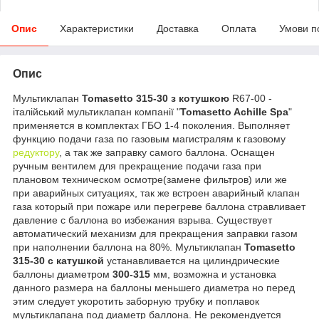
Опис
Характеристики
Доставка
Оплата
Умови п
Опис
Мультиклапан
Tomasetto 315-30 з котушкою
R67-00 -
італійський мультиклапан компанії "
Tomasetto Achille Spa
"
применяется в комплектах ГБО 1-4 поколения. Выполняет
функцию подачи газа по газовым магистралям к газовому
редуктору
, а так же заправку самого баллона. Оснащен
ручным вентилем для прекращение подачи газа при
плановом техническом осмотре(замене фильтров) или же
при аварийных ситуациях, так же встроен аварийный клапан
газа который при пожаре или перегреве баллона стравливает
давление с баллона во избежания взрыва. Существует
автоматический механизм для прекращения заправки газом
при наполнении баллона на 80%. Мультиклапан
Tomasetto
315-30 с катушкой
устанавливается на цилиндрические
баллоны диаметром
300-315
мм, возможна и установка
данного размера на баллоны меньшего диаметра но перед
этим следует укоротить заборную трубку и поплавок
мультиклапана под диаметр баллона. Не рекомендуется