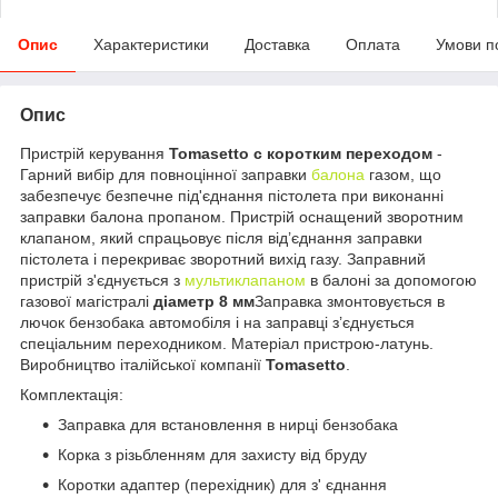
Опис
Характеристики
Доставка
Оплата
Умови п
Опис
Пристрій керування
Tomasetto c коротким переходом
-
Гарний вибір для повноцінної заправки
балона
газом, що
забезпечує безпечне під'єднання пістолета при виконанні
заправки балона пропаном. Пристрій оснащений зворотним
клапаном, який спрацьовує після від’єднання заправки
пістолета і перекриває зворотний вихід газу. Заправний
пристрій з'єднується з
мультиклапаном
в балоні за допомогою
газової магістралі
діаметр 8 мм
Заправка змонтовується в
лючок бензобака автомобіля і на заправці з’єднується
спеціальним переходником. Матеріал пристрою-латунь.
Виробництво італійської компанії
Tomasetto
.
Комплектація:
Заправка для встановлення в нирці бензобака
Корка з різьбленням для захисту від бруду
Коротки адаптер (перехідник) для з' єднання