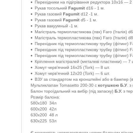
Перехідники на підігрівання редуктора 10х16 — 2 
Рукав тосольний
Fagumit
d16 - 1 м.
Рукав газовий
Fagumit
d12 -1 м.
Рукав газовий
Fagumit
d5 - 1 м.
Рукав вакуумный -1 м.
Магістраль термопластикова (пвх) Faro (Італія) d
Магістраль термопластикова (пвх) Faro (Італія) d8
Перехідник під термопластикову трубку (фітинг) F
Перехідник під термопластикову трубку (фітинг) 
Перехідник під термопластикову трубку (фітинг) F
Кріплення магістралей (металеві пластинки) — 7 
Хомут черв'ячний 16х25 (Tork) — 8 шт.
Хомут черв'ячний 12х20 (Tork) — 6 шт.
ВЗУ за стандартом на кронштейні або в бампер (в
Мультиклапан Tomasetto 200-30 с
котушкою Б.У
. 
Балон тороїдальний на вибір (під запаску)
Б.У.
з тер
Розмір балона:
580x180 34л
600х200 42л
630х200 48 л
630х225 53л
Є можливість укомплектувати новим балоном різних 