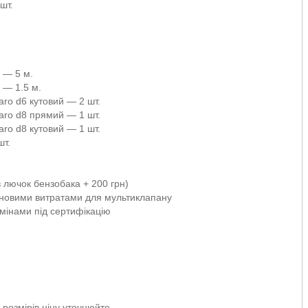
шт.
6 — 5 м.
 — 1.5 м.
aro d6 кутовий — 2 шт.
Faro d8 прямий — 1 шт.
aro d8 кутовий — 1 шт.
шт.
 лючок бензобака + 200 грн)
з новими витратами для мультиклапану
мінами під сертифікацію
розмірів ціну уточнюйте.