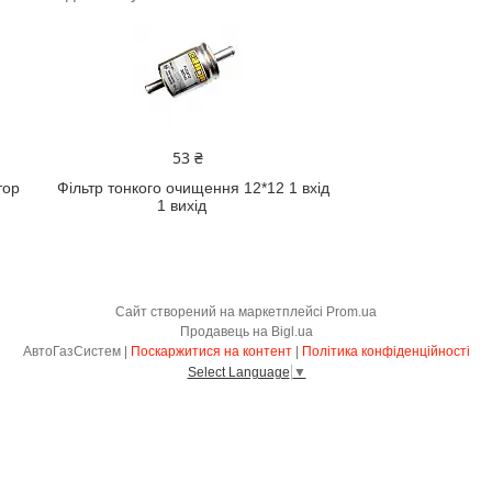
53 ₴
тор
Фільтр тонкого очищення 12*12 1 вхід
1 вихід
Сайт створений на маркетплейсі
Prom.ua
Продавець на Bigl.ua
АвтоГазСистем |
Поскаржитися на контент
|
Політика конфіденційності
Select Language
▼