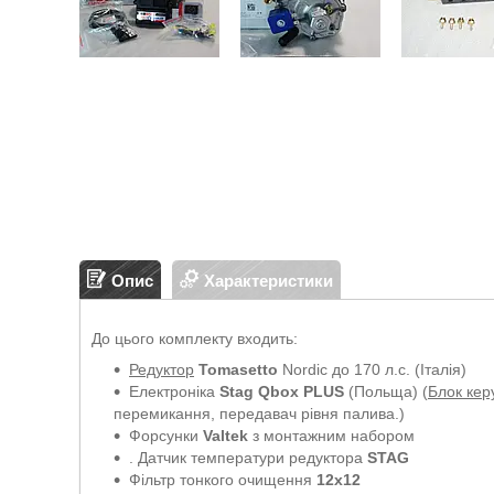
Опис
Характеристики
До цього комплекту входить:
Редуктор
Tomasetto
Nordic до 170 л.с. (Італія)
Електроніка
Stag Qbox PLUS
(Польща) (
Блок кер
перемикання, передавач рівня палива.)
Форсунки
Valtek
з монтажним набором
. Датчик температури редуктора
STAG
Фільтр тонкого очищення
12х12