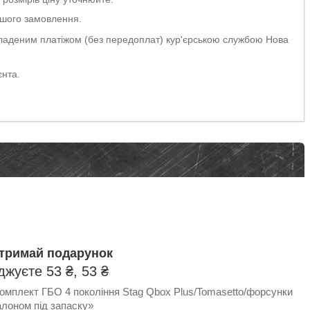
Вашого замовлення.
акладеним платіжом (без передоплат) кур'єрською службою Нова
єнта.
отримай подарунок
жуєте 53 ₴, 53 ₴
омплект ГБО 4 покоління Stag Qbox Plus/Tomasetto/форсунки
балоном під запаску»