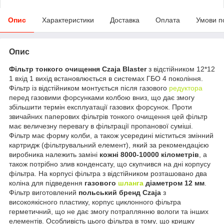
Опис
Характеристики
Доставка
Оплата
Умови п
Опис
Фільтр тонкого очищення Czaja Blaster
з відстійником 12*12
1 вхід 1 вихід встановлюється в системах ГБО 4 покоління.
Фільтр із відстійником монтується після газового
редуктора
перед газовими форсунками колбою вниз, що дає змогу
збільшити термін експлуатації газових форсунок. Проти
звичайних паперових фільтрів тонкого очищення цей фільтр
має величезну перевагу в фільтрації пропанової суміші.
Фільтр має форму колби, а також усередині міститься змінний
картридж (фільтрувальний елемент), який за рекомендацією
виробника належить заміні
кожні 8000-10000 кілометрів
, а
також потрібно злив конденсату, що скупчився на дні корпусу
фільтра. На корпусі фільтра з відстійником розташовано два
коліна для підведення
газового
шланга
діаметром 12 мм
.
Фільтр виготовлений
польський бренд Czaja
з
високоякісного пластику, корпус циклонного фільтра
герметичний, що не дає змогу потраплянню вологи та інших
елементів. Особливість цього фільтра в тому, що кришку