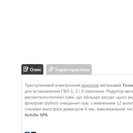
Опис
Характеристики
Триступеневий електронний
редуктор
метановий
Toma
для встановлення ГБО 1, 2 і 3 покоління. Редуктор виг
високотехнологічної гуми, що збільшує ресурс цього р
фільтром грубого очищення газу, з живленням 12 вольті
сталевої магістралі діаметром 6 мм, максимальний тис
Achille SPA
.