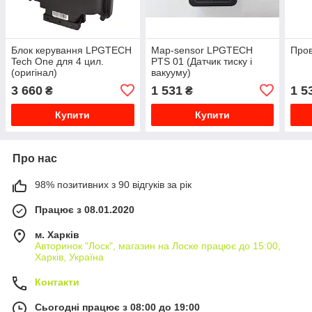
Блок керування LPGTECH
Map-sensor LPGTECH
Пров
Tech One для 4 цил.
PTS 01 (Датчик тиску і
(оригінал)
вакууму)
3 660
1 531
1 5
₴
₴
Купити
Купити
Про нас
98% позитивних з 90 відгуків за рік
Працює з 08.01.2020
м. Харків
Авторинок "Лоск", магазин на Лоске працює до 15:00,
Харків, Україна
Контакти
Сьогодні працює з 08:00 до 19:00