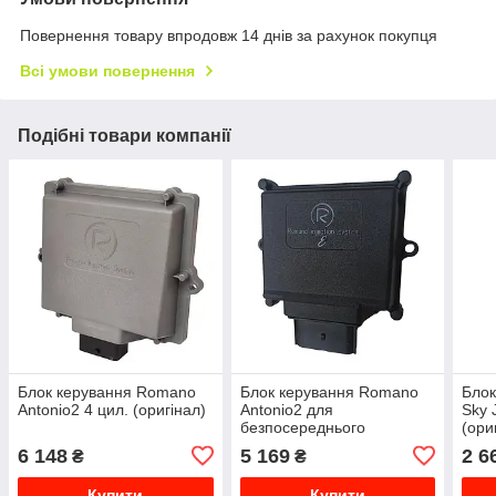
Повернення товару впродовж 14 днів за рахунок покупця
Всі умови повернення
Подібні товари компанії
Блок керування Romano
Блок керування Romano
Блок
Antonio2 4 цил. (оригінал)
Antonio2 для
Sky 
безпосереднього
(ори
упорскування 4 цил.
6 148
5 169
2 6
₴
₴
(оригінал)
Купити
Купити