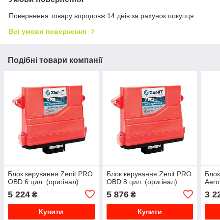
Повернення товару впродовж 14 днів за рахунок покупця
Всі умови повернення
Подібні товари компанії
Блок керування Zenit PRO
Блок керування Zenit PRO
Блок
OBD 6 цил. (оригінал)
OBD 8 цил. (оригінал)
Aero
5 224
5 876
3 2
₴
₴
Купити
Купити