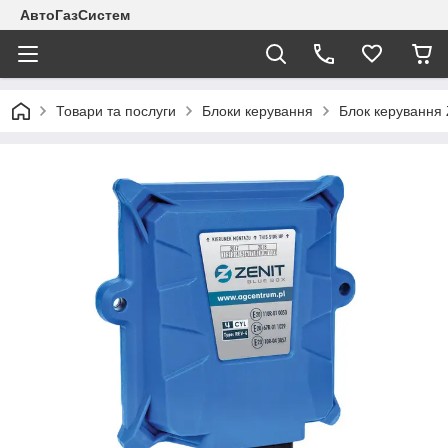
АвтоГазСистем
Товари та послуги
Блоки керування
Блок керування Z