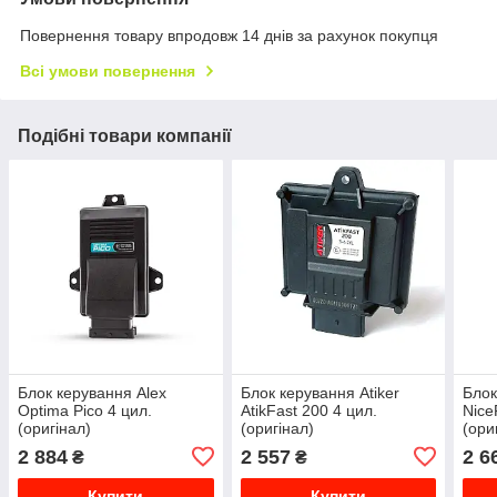
Повернення товару впродовж 14 днів за рахунок покупця
Всі умови повернення
Подібні товари компанії
Блок керування Alex
Блок керування Atiker
Блок
Optima Pico 4 цил.
AtikFast 200 4 цил.
Nice
(оригінал)
(оригінал)
(ори
2 884
2 557
2 6
₴
₴
Купити
Купити