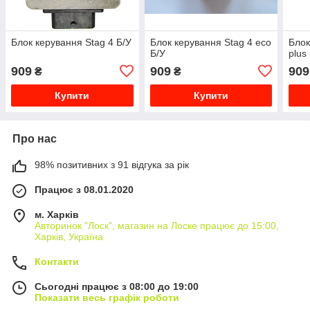
Блок керування Stag 4 Б/У
Блок керування Stag 4 eco
Блок
Б/У
plus
909
909
909
₴
₴
Купити
Купити
Про нас
98% позитивних з 91 відгука за рік
Працює з 08.01.2020
м. Харків
Авторинок "Лоск", магазин на Лоске працює до 15:00,
Харків, Україна
Контакти
Сьогодні працює з 08:00 до 19:00
Показати весь графік роботи