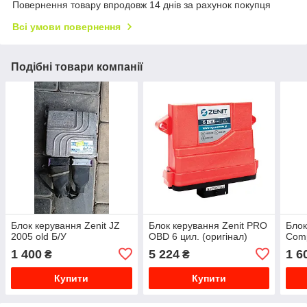
Повернення товару впродовж 14 днів за рахунок покупця
Всі умови повернення
Подібні товари компанії
Блок керування Zenit JZ
Блок керування Zenit PRO
Блок
2005 old Б/У
OBD 6 цил. (оригінал)
Comp
1 400
5 224
1 6
₴
₴
Купити
Купити