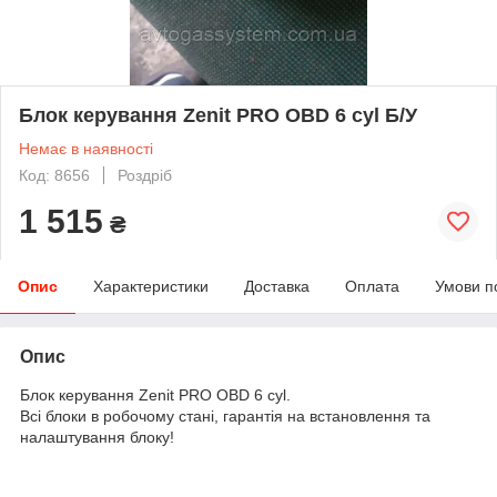
Блок керування Zenit PRO OBD 6 cyl Б/У
Немає в наявності
Код: 8656
Роздріб
1 515
₴
Опис
Характеристики
Доставка
Оплата
Умови п
Опис
Блок керування Zenit PRO
OBD
6 cyl.
Всі блоки в робочому стані, гарантія на встановлення та
налаштування блоку!