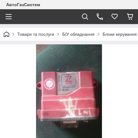
АвтоГазСистем
Товари та послуги
Б/У обладнання
Блоки керування