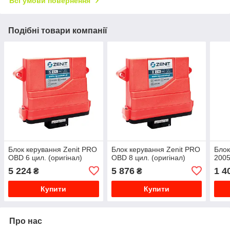
Всі умови повернення
Подібні товари компанії
Блок керування Zenit PRO
Блок керування Zenit PRO
Блок
OBD 6 цил. (оригінал)
OBD 8 цил. (оригінал)
2005
5 224
5 876
1 4
₴
₴
Купити
Купити
Про нас