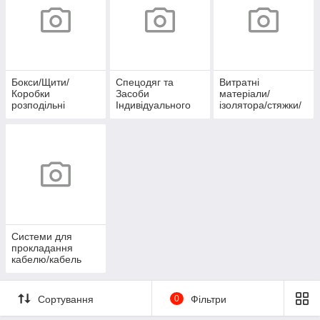
Бокси/Щити/
Спецодяг та
Витратні
Коробки
Засоби
матеріали/
розподільні
Індивідуального
ізолятора/стяжки/
захисту
скоби/хомути/
термоусадка/
клеми/
наконечники/
органайзери
Системи для
прокладання
кабелю/кабель
канал/гофро-
труба
Сортування
0
Фільтри