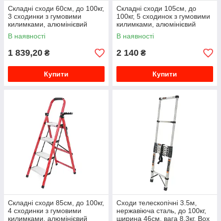
Складні сходи 60см, до 100кг,
Складні сходи 105см, до
3 сходинки з гумовими
100кг, 5 сходинок з гумовими
килимками, алюмінієвий
килимками, алюмінієвий
сплав, 3.75кг, Box
сплав, 5,85кг, Box
В наявності
В наявності
1 839,20
2 140
₴
₴
Купити
Купити
Складні сходи 85см, до 100кг,
Сходи телескопічні 3.5м,
4 сходинки з гумовими
нержавіюча сталь, до 100кг,
килимками, алюмінієвий
ширина 46см, вага 8.3кг, Box