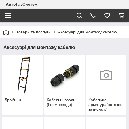
АвтоГазСистем
Товари та послуги
Аксесуарі для монтажу кабелю
Аксесуарі для монтажу кабелю
Драбини
Кабельні вводи
Кабельна
(Гермовводи)
арматура/натяжні
затискачі/
кріплення на
опори/системи
підвісу